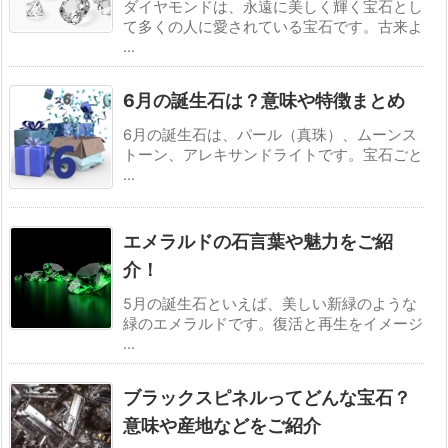
ダイヤモンドは、永遠に美しく輝く宝石とし
て多くの人に愛されている宝石です。古来よ
...
6月の誕生石は？意味や特徴まとめ
6月の誕生石は、パール（真珠）、ムーンス
トーン、アレキサンドライトです。宝石ごと
...
エメラルドの石言葉や魅力をご紹
介！
5月の誕生石といえば、美しい新緑のような
緑のエメラルドです。復活と再生をイメージ
...
ブラックスピネルってどんな宝石？
意味や産地などをご紹介